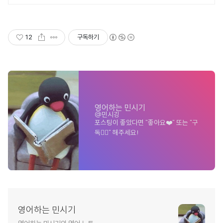
12
구독하기
영어하는 민시기
@민시깅
포스팅이 좋았다면 "좋아요❤️" 또는 "구
독👍🏻" 해주세요!
영어하는 민시기