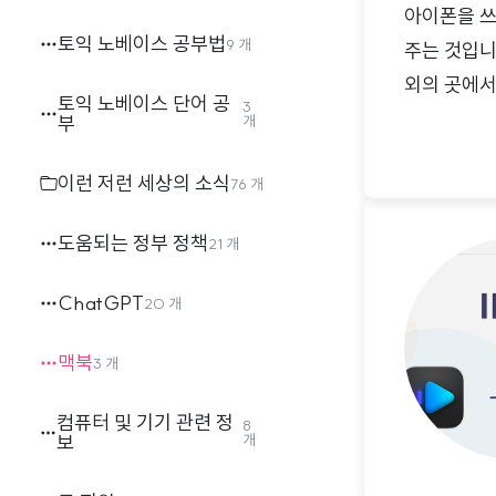
아이폰을 쓰
토익 노베이스 공부법
9 개
주는 것입니
외의 곳에서
토익 노베이스 단어 공
3
다고 해서 
부
개
Finder를
이런 저런 세상의 소식
76 개
프로그램을 
싶은 프로그
도움되는 정부 정책
21 개
시면 휴지통
ChatGPT
20 개
맥북
3 개
컴퓨터 및 기기 관련 정
8
보
개