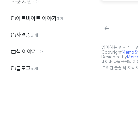
군 지원
4 개
아르바이트 이야기
3 개
자격증
5 개
영어하는 민시기 ::
책 이야기
Copyright
MemoSta
1 개
Designed by
MemoS
네이버 나눔글꼴의 지
블로그
'쿠키런 글꼴'의 지식
5 개