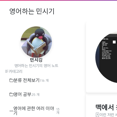
영어하는 민시기
민시깅
영어하는 민시기의 영어 노트
카테고리
분류 전체보기
116 개
영어 공부
25 개
맥에서
영어에 관한 여러 이야
13
기
개
이런 저런 