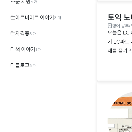
군 지원
4 개
토익 노
아르바이트 이야기
3 개
영어 공부/
오늘은 LC 
자격증
5 개
기 LC파트
책 이야기
1 개
제를 풀기 
답을 적어 놓
블로그
5 개
모두 읽어놓
디렉션 시간
을 그어 놓
줄을 그..