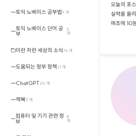
오늘의 포스
토익 노베이스 공부법
9 개
실력을 올리
애초에 10
토익 노베이스 단어 공
3
력이 아닌 
부
개
다. 무엇보
이런 저런 세상의 소식
76 개
장, 억양,
것입니다. 
도움되는 정부 정책
21 개
시하지 못하
ChatGPT
20 개
맥북
3 개
컴퓨터 및 기기 관련 정
8
보
개