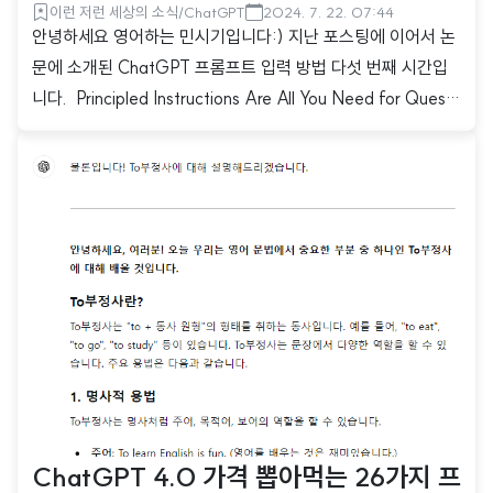
이런 저런 세상의 소식/ChatGPT
2024. 7. 22. 07:44
안녕하세요 영어하는 민시기입니다:) 지난 포스팅에 이어서 논
문에 소개된 ChatGPT 프롬프트 입력 방법 다섯 번째 시간입
니다. Principled Instructions Are All You Need for Questi
oning LLaMA-1/2, GPT-3.5/4This paper introduces 26
guiding principles designed to streamline the process of
querying and prompting large language models. Our goa
l is to simplify the underlying concepts of formulating qu
estions for various scales of large language models, ex..
ChatGPT 4.0 가격 뽑아먹는 26가지 프