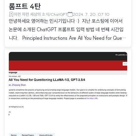
롬프트 4탄
이런 저런 세상의 소식/ChatGPT
2024. 7. 20. 07:10
안녕하세요 영어하는 민시기입니다 :) 지난 포스팅에 이어서
논문에 소개된 ChatGPT 프롬프트 입력 방법 네 번째 시간입
니다. Principled Instructions Are All You Need for Questi
oning LLaMA-1/2, GPT-3.5/4This paper introduces 26
guiding principles designed to streamline the process of
querying and prompting large language models. Our goa
l is to simplify the underlying concepts of formulating qu
estions for various scales of large language models, ..