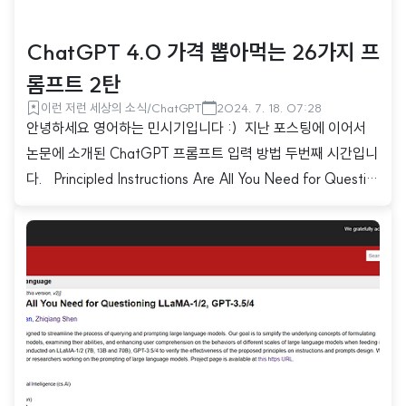
ChatGPT 4.0 가격 뽑아먹는 26가지 프
롬프트 2탄
이런 저런 세상의 소식/ChatGPT
2024. 7. 18. 07:28
안녕하세요 영어하는 민시기입니다 :) 지난 포스팅에 이어서
논문에 소개된 ChatGPT 프롬프트 입력 방법 두번째 시간입니
다. Principled Instructions Are All You Need for Questio
ning LLaMA-1/2, GPT-3.5/4This paper introduces 26 g
uiding principles designed to streamline the process of q
uerying and prompting large language models. Our goal
is to simplify the underlying concepts of formulating que
stions for various scales of large language models, e..