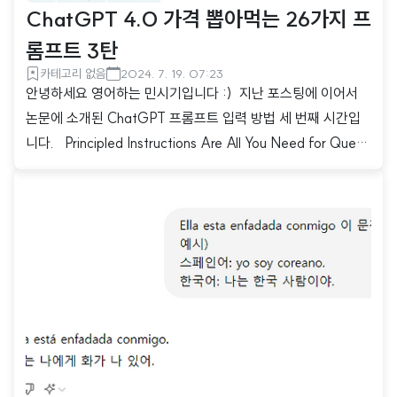
ChatGPT 4.0 가격 뽑아먹는 26가지 프
롬프트 3탄
카테고리 없음
2024. 7. 19. 07:23
안녕하세요 영어하는 민시기입니다 :) 지난 포스팅에 이어서
논문에 소개된 ChatGPT 프롬프트 입력 방법 세 번째 시간입
니다. Principled Instructions Are All You Need for Questi
oning LLaMA-1/2, GPT-3.5/4This paper introduces 26
guiding principles designed to streamline the process of
querying and prompting large language models. Our goa
l is to simplify the underlying concepts of formulating qu
estions for various scales of large language models, ..