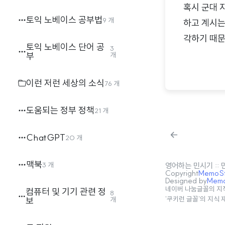
혹시 군대 
토익 노베이스 공부법
9 개
하고 계시는
각하기 때문
토익 노베이스 단어 공
3
군 부대입니
부
개
원단 소속으
이런 저런 세상의 소식
76 개
시스템 영향
최신화된 시
도움되는 정부 정책
21 개
환경 때문에
ChatGPT
20 개
맥북
3 개
영어하는 민시기 ::
Copyright
MemoSta
Designed by
MemoS
네이버 나눔글꼴의 지
컴퓨터 및 기기 관련 정
8
보
'쿠키런 글꼴'의 지식
개