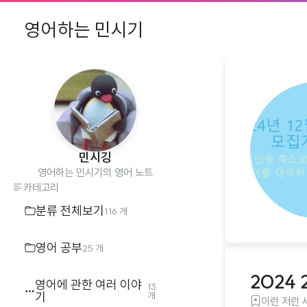
영어하는 민시기
민시깅
영어하는 민시기의 영어 노트
카테고리
분류 전체보기
116 개
영어 공부
25 개
2024
영어에 관한 여러 이야
13
기
개
이런 저런 