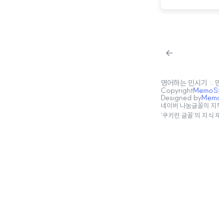
은 전 국민이
요일로 예정
용해서 최대 
영어하는 민시기 ::
Copyright
MemoSta
Designed by
MemoS
네이버 나눔글꼴의 지
'쿠키런 글꼴'의 지식