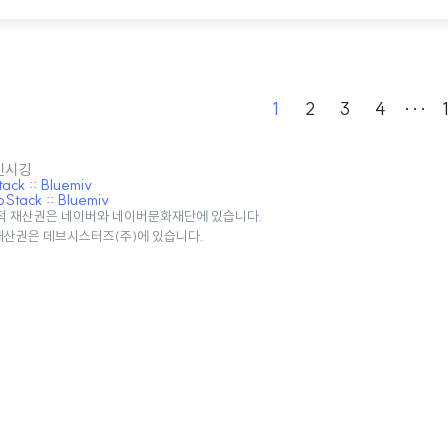
 쉬는 휴일이 되었습니다. 10월 1일 연차 쓰면 최대 9일 휴무 가
이 되어 있으며 얼마 지나지 않아 10월 3일 개천절이 있기 때문
9일 간..
1
2
3
4
···
 민시깅
ck :: Bluemiv
tack :: Bluemiv
적 재산권은 네이버와 네이버문화재단에 있습니다.
 재산권은 데브시스터즈(주)에 있습니다.