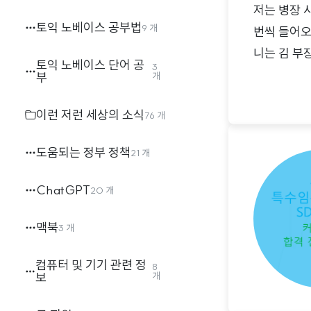
저는 병장 
토익 노베이스 공부법
9 개
번씩 들어오
니는 김 부
토익 노베이스 단어 공
3
하여 생활관
부
개
왔습니다. 
이런 저런 세상의 소식
76 개
살고 있는 
점에서 각기
도움되는 정부 정책
21 개
는 일들이 아
ChatGPT
20 개
맥북
3 개
컴퓨터 및 기기 관련 정
8
보
개