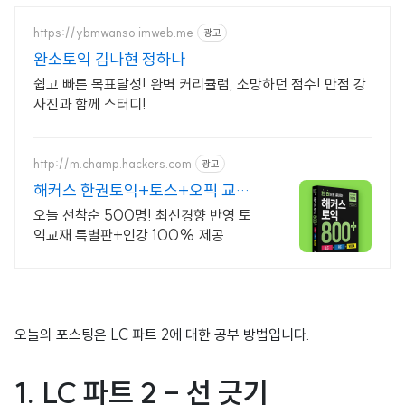
https://ybmwanso.imweb.me
광고
완소토익 김나현 정하나
쉽고 빠른 목표달성! 완벽 커리큘럼, 소망하던 점수! 만점 강
사진과 함께 스터디!
http://m.champ.hackers.com
광고
해커스 한권토익+토스+오픽 교재
대규모 무료배포
오늘 선착순 500명! 최신경향 반영 토
익교재 특별판+인강 100% 제공
오늘의 포스팅은 LC 파트 2에 대한 공부 방법입니다.
1.
LC 파트 2 - 선 긋기