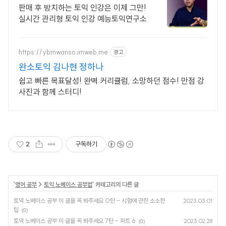
간 관리 받는 토익 인강
판매 후 방치하는 토익 인강은 이제 그만!
실시간 관리형 토익 인강 예능토익연구소
https://ybmwanso.imweb.me
광고
완소토익 김나현 정하나
쉽고 빠른 목표달성! 완벽 커리큘럼, 소망하던 점수! 만점 강
사진과 함께 스터디!
2
구독하기
'
영어 공부
>
토익 노베이스 공부법
' 카테고리의 다른 글
토익 노베이스 공부 이 글을 꼭 봐주세요 0탄 - 시험에 관한 소소한
2023.03.01
팁
(0)
토익 노베이스 공부 이 글을 꼭 봐주세요 7탄 - 파트 6
2023.02.28
(0)